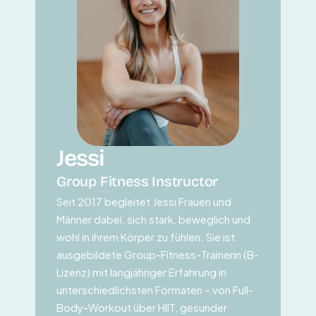
Jessi
Group Fitness Instructor
Seit 2017 begleitet Jessi Frauen und 
Männer dabei, sich stark, beweglich und 
wohl in ihrem Körper zu fühlen. Sie ist 
ausgebildete Group-Fitness-Trainerin (B-
Lizenz) mit langjähriger Erfahrung in 
unterschiedlichsten Formaten – von Full-
Body-Workout über HIIT, gesunder 